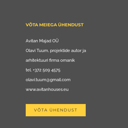
VÕTA MEIEGA ÜHENDUST
Avitan Majad OÜ
Olavi Tuum, projektide autor ja
arhitektuuri firma omanik
tel. +372 509 4575
olavi.tuum@gmail.com
www.avitanhouses.eu
VÕTA ÜHENDUST