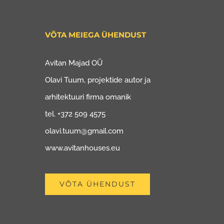
VÕTA MEIEGA ÜHENDUST
Avitan Majad OÜ
Olavi Tuum, projektide autor ja
arhitektuuri firma omanik
tel. +372 509 4575
olavi.tuum@gmail.com
www.avitanhouses.eu
VÕTA ÜHENDUST