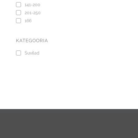
141-200
201-250
166
KATEGOORIA
Suvilad