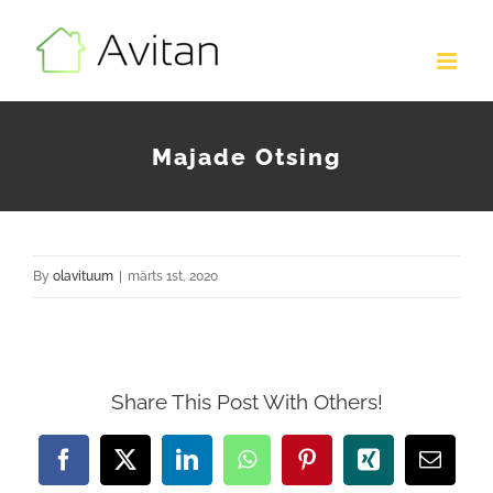
Skip
to
content
Majade Otsing
By
olavituum
|
märts 1st, 2020
Share This Post With Others!
Facebook
X
LinkedIn
WhatsApp
Pinterest
Xing
Email