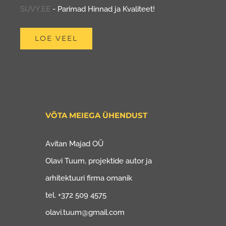
SUVY.EE
- Parimad Hinnad ja Kvaliteet!
LOE VEEL
VÕTA MEIEGA ÜHENDUST
Avitan Majad OÜ
Olavi Tuum, projektide autor ja
arhitektuuri firma omanik
tel. +372 509 4575
olavi.tuum@gmail.com