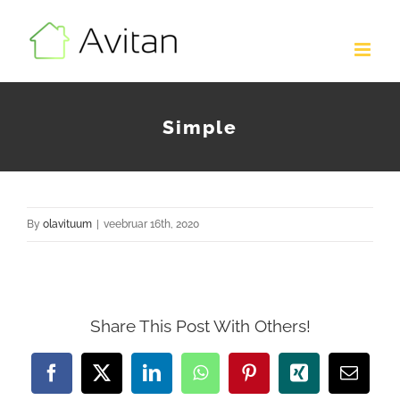
Skip
to
content
Simple
By
olavituum
|
veebruar 16th, 2020
Share This Post With Others!
Facebook
X
LinkedIn
WhatsApp
Pinterest
Xing
Email