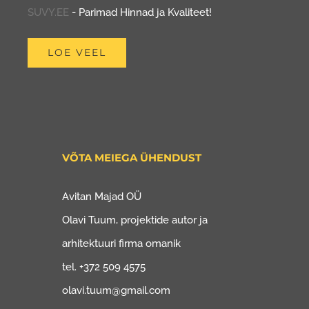
SUVY.EE
- Parimad Hinnad ja Kvaliteet!
LOE VEEL
VÕTA MEIEGA ÜHENDUST
Avitan Majad OÜ
Olavi Tuum, projektide autor ja
arhitektuuri firma omanik
tel. +372 509 4575
olavi.tuum@gmail.com