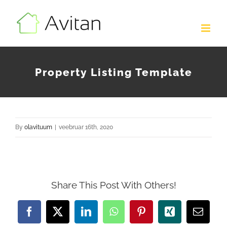
Skip
to
content
Property Listing Template
By
olavituum
|
veebruar 16th, 2020
Share This Post With Others!
Facebook
X
LinkedIn
WhatsApp
Pinterest
Xing
Email