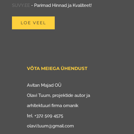
SUVY.EE
- Parimad Hinnad ja Kvaliteet!
LOE VEEL
VÕTA MEIEGA ÜHENDUST
Avitan Majad OÜ
Olavi Tuum, projektide autor ja
arhitektuuri firma omanik
tel. +372 509 4575
olavi.tuum@gmail.com