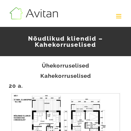
Skip
to
content
Nõudlikud kliendid –
Kahekorruselised
Ühekorruselised
Kahekorruselised
20 a.