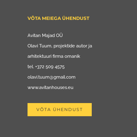
VÕTA MEIEGA ÜHENDUST
Avitan Majad OÜ
Olavi Tuum, projektide autor ja
arhitektuuri firma omanik
tel. +372 509 4575
olavi.tuum@gmail.com
www.avitanhouses.eu
VÕTA ÜHENDUST