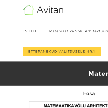
Skip
to
content
ESILEHT
Matemaatika Võlu Arhitektuuri
ETTEPANEKUD VALITSUSELE NR.1
Matem
I-osa