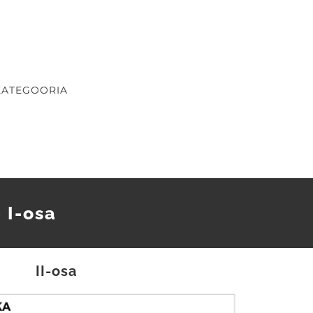
KATEGOORIA
 I-osa
II-osa