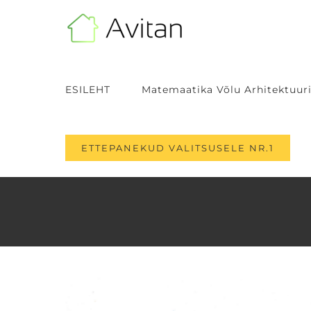
Skip
to
content
ESILEHT
Matemaatika Võlu Arhitektuuri
ETTEPANEKUD VALITSUSELE NR.1