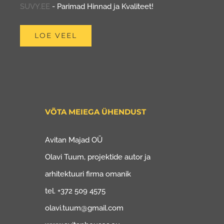
SUVY.EE
- Parimad Hinnad ja Kvaliteet!
LOE VEEL
VÕTA MEIEGA ÜHENDUST
Avitan Majad OÜ
Olavi Tuum, projektide autor ja
arhitektuuri firma omanik
tel. +372 509 4575
olavi.tuum@gmail.com