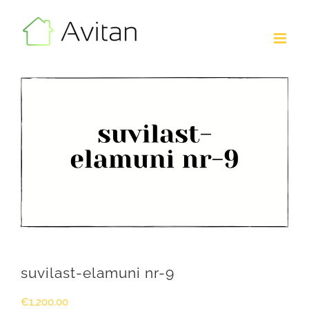
Skip
to
content
suvilast-elamuni nr-9
€
1,200.00