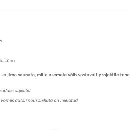
s
blustünn
l ka ilma saunata, mille asemele võib vastavalt projektile teha
seaduse objektid
 vormis autori nõusolekuta on keelatud