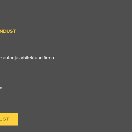
ENDUST
 autor ja arhitektuuri firma
om
u
UST