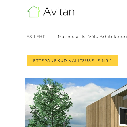
Skip
to
content
ESILEHT
Matemaatika Võlu Arhitektuuri
ETTEPANEKUD VALITSUSELE NR.1