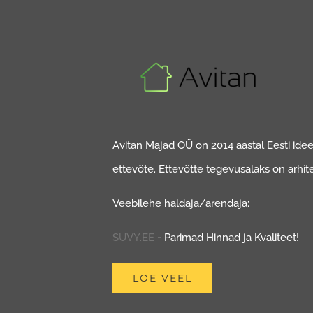
Avitan Majad OÜ on 2014 aastal Eesti ideed
ettevõte. Ettevõtte tegevusalaks on arhit
Veebilehe haldaja/arendaja:
SUVY.EE
- Parimad Hinnad ja Kvaliteet!
LOE VEEL