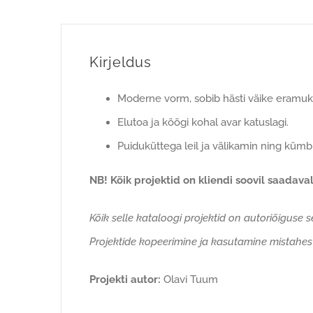
Kirjeldus
Moderne vorm, sobib hästi väike eramuk
Elutoa ja köögi kohal avar katuslagi.
Puiduküttega leil ja välikamin ning küm
NB! Kõik projektid on kliendi soovil saadava
Kõik selle kataloogi projektid on autoriõiguse 
Projektide kopeerimine ja kasutamine mistahes
Projekti autor:
Olavi Tuum