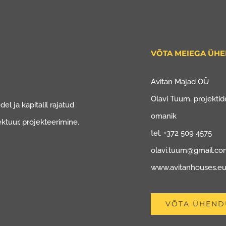
VÕTA MEIEGA ÜH
Avitan Majad OÜ
Olavi Tuum, projektide
el ja kapitalil rajatud
omanik
ektuur, projekteerimine.
tel. +372 509 4575
olavi.tuum@gmail.c
www.avitanhouses.e
VÕTA ÜHEND