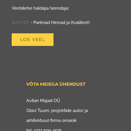
Veebilehe haldaja/arendaja:
SUVY.EE
- Parimad Hinnad ja Kvaliteet!
LOE VEEL
VÕTA MEIEGA ÜHENDUST
Avitan Majad OÜ
Olavi Tuum, projektide autor ja
arhitektuuri firma omanik
tel. +372 509 4575