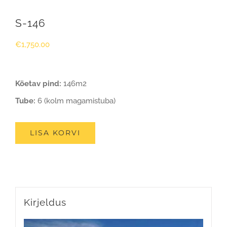
S-146
€
1,750.00
Köetav pind:
146m2
Tube:
6 (kolm magamistuba)
LISA KORVI
Kirjeldus