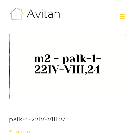
Skip
to
content
palk-1-22IV-VIII,24
€
1,200.00