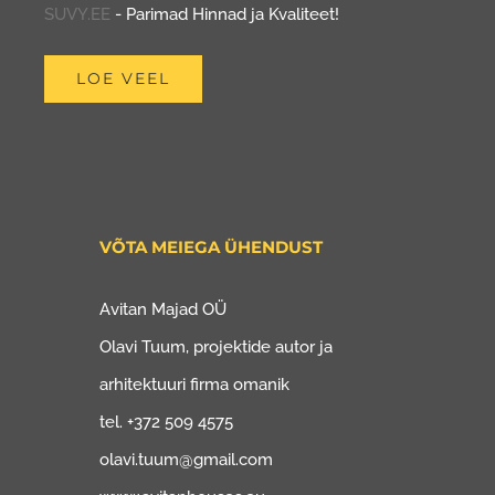
SUVY.EE
- Parimad Hinnad ja Kvaliteet!
LOE VEEL
VÕTA MEIEGA ÜHENDUST
Avitan Majad OÜ
Olavi Tuum, projektide autor ja
arhitektuuri firma omanik
tel. +372 509 4575
olavi.tuum@gmail.com