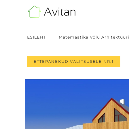
Skip
to
content
ESILEHT
Matemaatika Võlu Arhitektuuri
ETTEPANEKUD VALITSUSELE NR.1