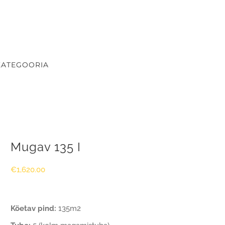
KATEGOORIA
Mugav 135 I
€
1,620.00
Köetav pind:
135m2