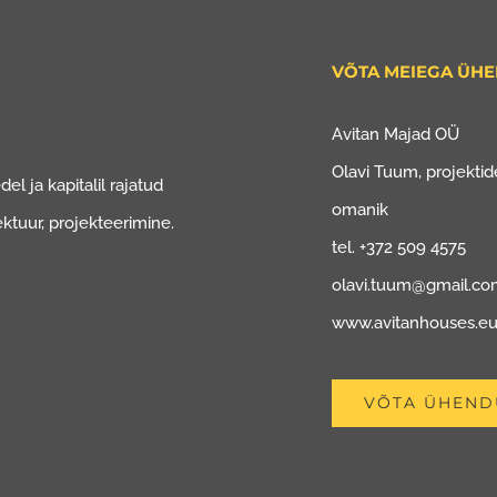
VÕTA MEIEGA ÜH
Avitan Majad OÜ
Olavi Tuum, projektide
el ja kapitalil rajatud
omanik
ektuur, projekteerimine.
tel. +372 509 4575
olavi.tuum@gmail.c
www.avitanhouses.e
VÕTA ÜHEND