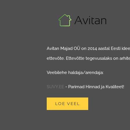
Avitan Majad OÜ on 2014 aastal Eesti ideed
ettevõte. Ettevõtte tegevusalaks on arhit
Veebilehe haldaja/arendaja:
SUVY.EE
- Parimad Hinnad ja Kvaliteet!
LOE VEEL