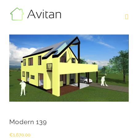
Skip
to
content
Modern 139
€
1,670.00