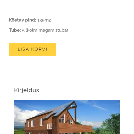
Köetav pind:
139m2
Tube:
5 (kolm magamistuba)
LISA KORVI
Kirjeldus