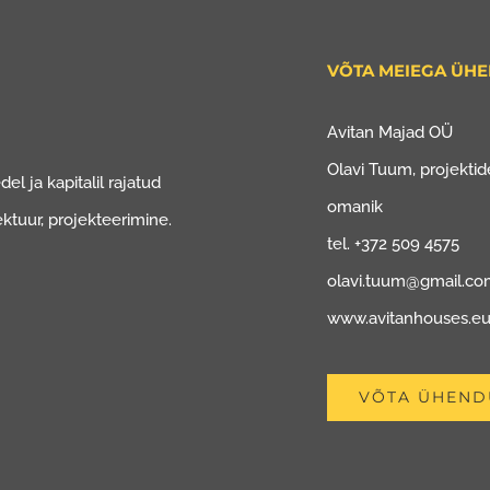
VÕTA MEIEGA ÜH
Avitan Majad OÜ
Olavi Tuum, projektide
el ja kapitalil rajatud
omanik
ektuur, projekteerimine.
tel. +372 509 4575
olavi.tuum@gmail.c
www.avitanhouses.e
VÕTA ÜHEND