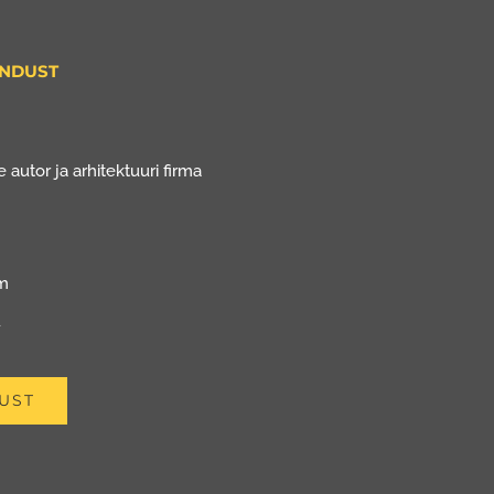
ENDUST
 autor ja arhitektuuri firma
om
u
UST