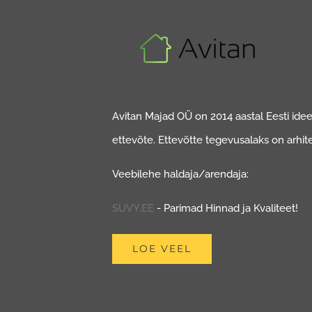
Avitan Majad OÜ on 2014 aastal Eesti ideed
ettevõte. Ettevõtte tegevusalaks on arhit
Veebilehe haldaja/arendaja:
SUVY.EE
- Parimad Hinnad ja Kvaliteet!
LOE VEEL