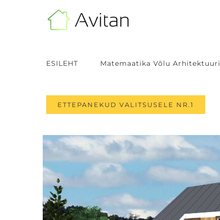
Skip
to
content
ESILEHT
Matemaatika Võlu Arhitektuuri
ETTEPANEKUD VALITSUSELE NR.1