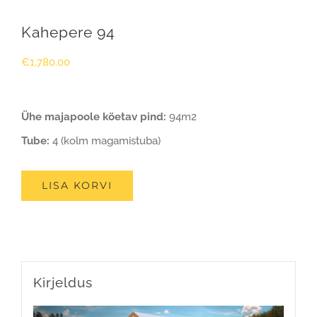
Kahepere 94
€
1,780.00
Ühe majapoole köetav pind:
94m2
Tube:
4 (kolm magamistuba)
LISA KORVI
Kirjeldus