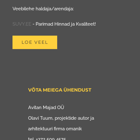
Veebilehe haldaja/arendaja:
SUVY.EE
- Parimad Hinnad ja Kvaliteet!
LOE VEEL
VÕTA MEIEGA ÜHENDUST
Avitan Majad OÜ
Olavi Tuum, projektide autor ja
arhitektuuri firma omanik
tel. +372 509 4575