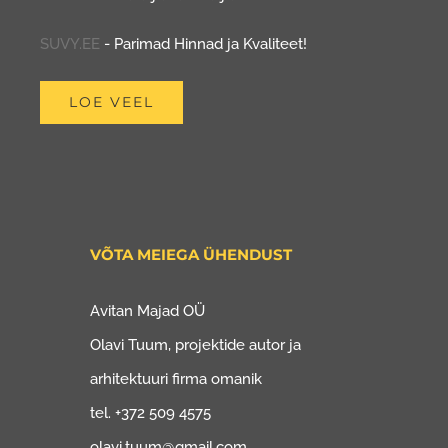
SUVY.EE
- Parimad Hinnad ja Kvaliteet!
LOE VEEL
VÕTA MEIEGA ÜHENDUST
Avitan Majad OÜ
Olavi Tuum, projektide autor ja
arhitektuuri firma omanik
tel. +372 509 4575
olavi.tuum@gmail.com