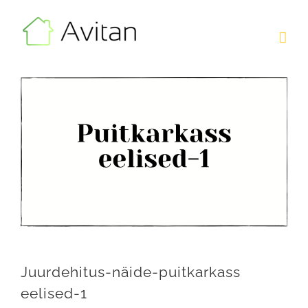
Skip
to
content
Juurdehitus-näide-puitkarkass
eelised-1