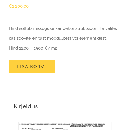
€
1,200.00
Hind sõltub missuguse kandekonstruktsiooni Te valite,
kas soovite ehitust moodulitest või elementidest.
Hind 1200 – 1500 €/m2
LISA KORVI
Kirjeldus