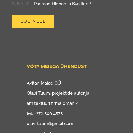
SUVY.EE
- Parimad Hinnad ja Kvaliteet!
LOE VEEL
VÕTA MEIEGA ÜHENDUST
Avitan Majad OÜ
Olavi Tuum, projektide autor ja
arhitektuuri firma omanik
tel. +372 509 4575
olavi.tuum@gmail.com