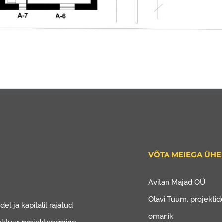
VÕTA MEIEGA ÜH
Avitan Majad OÜ
Olavi Tuum, projektide
el ja kapitalil rajatud
omanik
ektuur, projekteerimine.