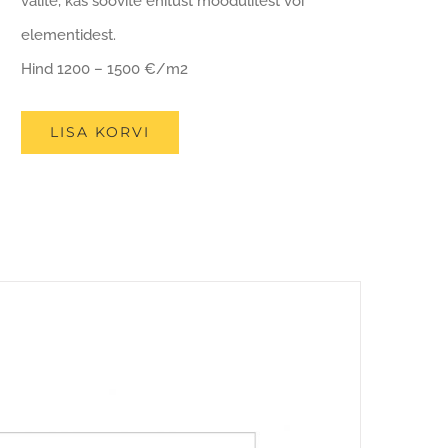
valite, kas soovite ehitust moodulitest või
elementidest.
Hind 1200 – 1500 €/m2
LISA KORVI