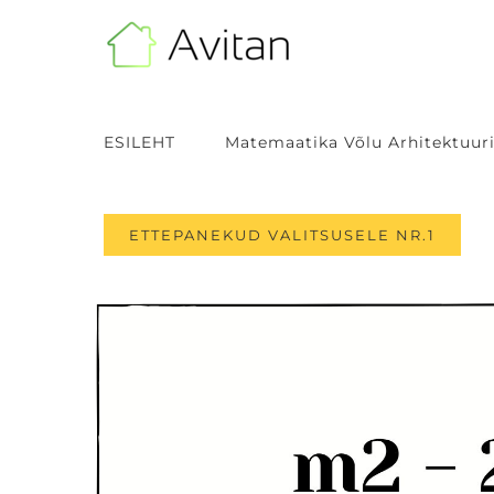
Skip
to
content
ESILEHT
Matemaatika Võlu Arhitektuuri
ETTEPANEKUD VALITSUSELE NR.1