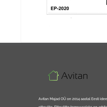
Avitan Majad OÜ on 2014 aastal Eesti ideed
ettevõte. Ettevõtte tegevusalaks on arhit