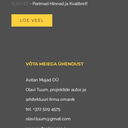
SUVY.EE
- Parimad Hinnad ja Kvaliteet!
LOE VEEL
VÕTA MEIEGA ÜHENDUST
Avitan Majad OÜ
Olavi Tuum, projektide autor ja
arhitektuuri firma omanik
tel. +372 509 4575
olavi.tuum@gmail.com