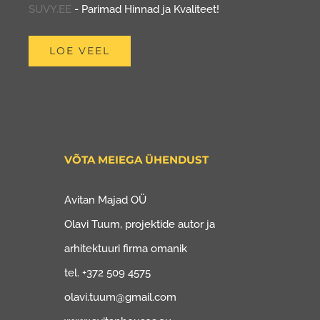
SUVY.EE
- Parimad Hinnad ja Kvaliteet!
LOE VEEL
VÕTA MEIEGA ÜHENDUST
Avitan Majad OÜ
Olavi Tuum, projektide autor ja
arhitektuuri firma omanik
tel. +372 509 4575
olavi.tuum@gmail.com